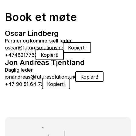
Book et møte
Oscar Lindberg
Partner og kommersiell leder
oscar@futuresolutions.no
Kopiert!
Kopier
+4748217762
Kopiert!
Kopier
Jon Andreas Tjentland
Daglig leder
jonandreas@futuresolutions.no
Kopiert!
Kopier
+47 90 51 64 72
Kopiert!
Kopier